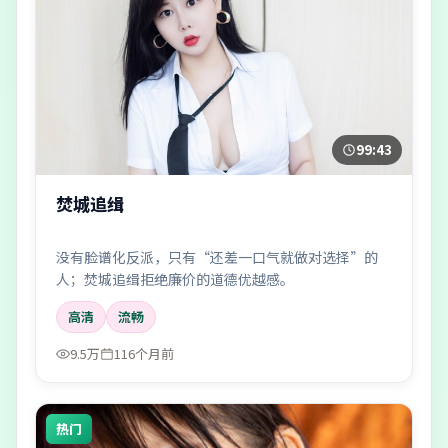
99:43
焚城追缉
没有脸谱化反派，只有“还差一口气就做对选择”的
人；焚城追缉拒绝廉价的道德优越感。
高清
流畅
9.5万
116个月前
热门