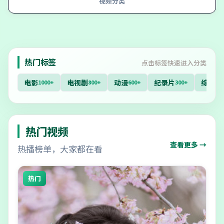
视频分类
热门标签
点击标签快速进入分类
电影
电视剧
动漫
纪录片
综艺
1000+
800+
600+
300+
40
热门视频
查看更多 →
热播榜单，大家都在看
热门