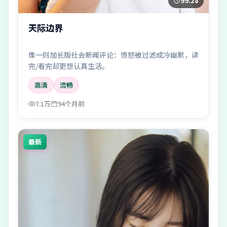
99:28
天际边界
像一则加长版社会新闻评论：愤怒被过滤成冷幽默，读
完/看完却更想认真生活。
高清
流畅
7.1万
94个月前
最新