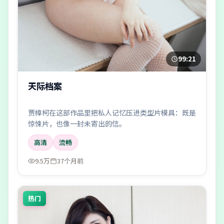
99:21
天际档案
贾樟柯在这部作品里把私人记忆压进类型片模具：既是
惊悚片，也像一封未寄出的信。
高清
流畅
9.5万
37个月前
热门