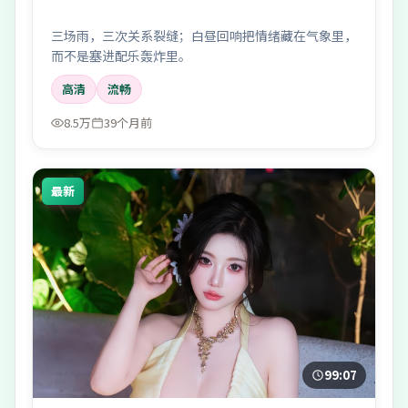
三场雨，三次关系裂缝；白昼回响把情绪藏在气象里，
而不是塞进配乐轰炸里。
高清
流畅
8.5万
39个月前
最新
99:07