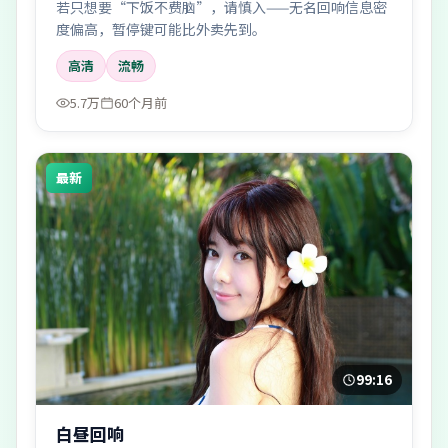
若只想要“下饭不费脑”，请慎入——无名回响信息密
度偏高，暂停键可能比外卖先到。
高清
流畅
5.7万
60个月前
最新
99:16
白昼回响