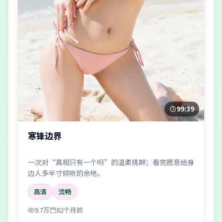
99:39
寒锋边界
一次对“真相只有一个吗”的温柔挑衅；看完愿意给身
边人多半寸倾听的余地。
高清
流畅
9.7万
82个月前