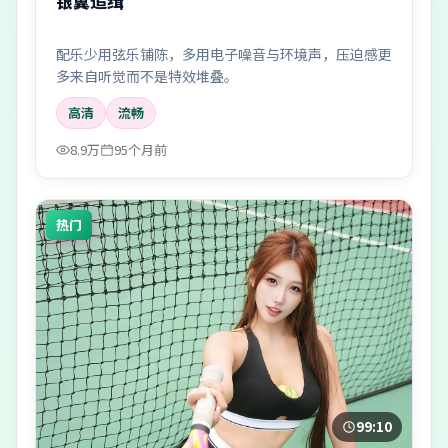
银翼追缉
配乐少用弦乐铺陈，多用电子噪音与环境声，压迫感更
多来自听觉而不是特效堆叠。
高清
流畅
8.9万
95个月前
热门
99:10