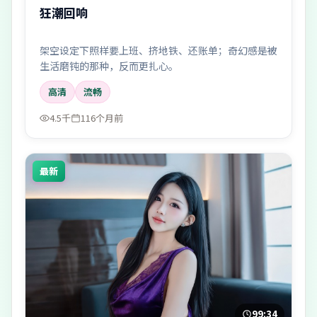
狂潮回响
架空设定下照样要上班、挤地铁、还账单；奇幻感是被
生活磨钝的那种，反而更扎心。
高清
流畅
4.5千
116个月前
最新
99:34