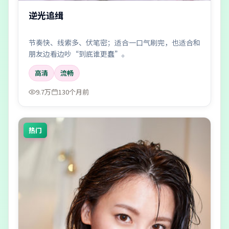
逆光追缉
节奏快、线索多、伏笔密；适合一口气刷完，也适合和
朋友边看边吵“到底谁更蠢”。
高清
流畅
9.7万
130个月前
热门