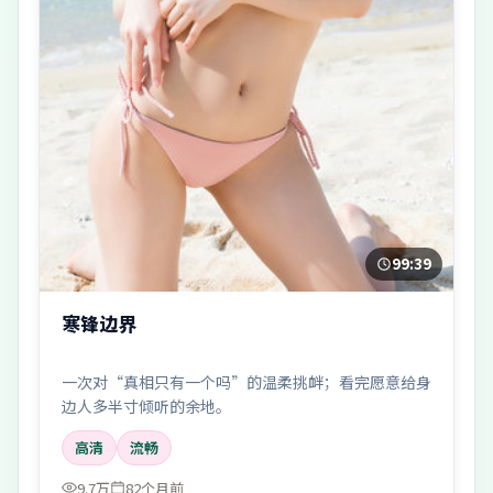
99:39
寒锋边界
一次对“真相只有一个吗”的温柔挑衅；看完愿意给身
边人多半寸倾听的余地。
高清
流畅
9.7万
82个月前