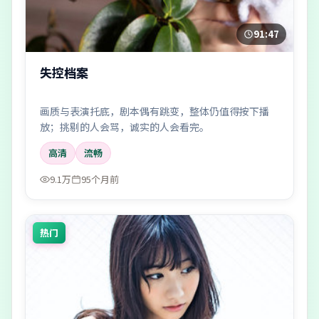
91:47
失控档案
画质与表演托底，剧本偶有跳变，整体仍值得按下播
放；挑剔的人会骂，诚实的人会看完。
高清
流畅
9.1万
95个月前
热门