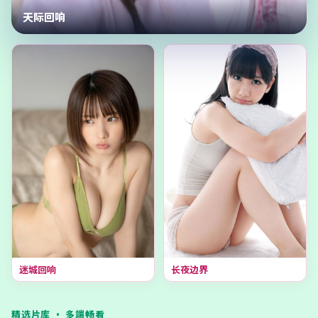
天际回响
迷城回响
长夜边界
精选片库 · 多端畅看