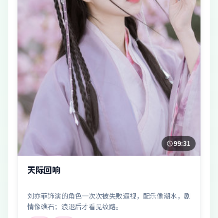
99:31
天际回响
刘亦菲饰演的角色一次次被失败逼视，配乐像潮水，剧
情像礁石；浪退后才看见纹路。